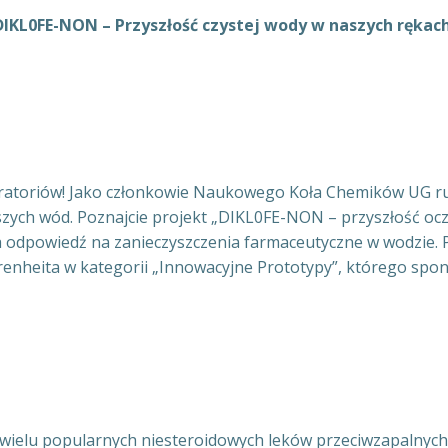
DIKL0FE-NON – Przyszłość czystej wody w naszych rękach
boratoriów! Jako członkowie Naukowego Koła Chemików UG 
szych wód. Poznajcie projekt „DIKL0FE-NON – przyszłość oc
a odpowiedź na zanieczyszczenia farmaceutyczne w wodzie.
nheita w kategorii „Innowacyjne Prototypy”, którego spon
k wielu popularnych niesteroidowych leków przeciwzapalnych,