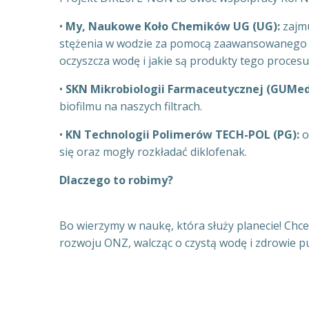
•
My, Naukowe Koło Chemików UG (UG):
zajmu
stężenia w wodzie za pomocą zaawansowanego sp
oczyszcza wodę i jakie są produkty tego procesu
•
SKN Mikrobiologii Farmaceutycznej (GUMed
biofilmu na naszych filtrach.
•
KN Technologii Polimerów TECH-POL (PG):
o
się oraz mogły rozkładać diklofenak.
Dlaczego to robimy?
Bo wierzymy w naukę, która służy planecie! Chc
rozwoju ONZ, walcząc o czystą wodę i zdrowie pu