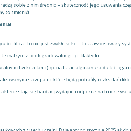
radzą sobie z nim średnio – skuteczność jego usuwania częst
my to zmienić!
enia!
 biofiltra. To nie jest zwykłe sitko – to zaawansowany syst
te matryce z biodegradowalnego polilaktydu.
alnymi hydrożelami (np. na bazie alginianu sodu lub agaru),
lizowanymi szczepami, które będą potrafiły rozkładać diklo
akterie stają się bardziej wydajne i odporne na trudne waru
kowych z trzech uczelni. Działamy od stycznia 2025 aż do 