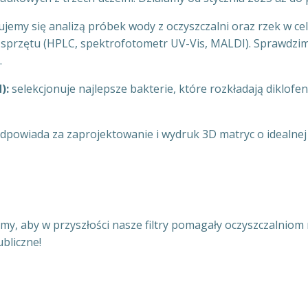
jemy się analizą próbek wody z oczyszczalni oraz rzek w cel
rzętu (HPLC, spektrofotometr UV-Vis, MALDI). Sprawdzimy
.
):
selekcjonuje najlepsze bakterie, które rozkładają diklofe
dpowiada za zaprojektowanie i wydruk 3D matryc o idealnej 
emy, aby w przyszłości nasze filtry pomagały oczyszczalni
bliczne!