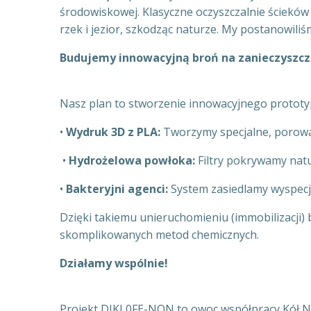
środowiskowej. Klasyczne oczyszczalnie ścieków 
rzek i jezior, szkodząc naturze. My postanowiliś
Budujemy innowacyjną broń na zanieczyszcz
Nasz plan to stworzenie innowacyjnego prototypu
•
Wydruk 3D z PLA:
Tworzymy specjalne, porowa
•
Hydrożelowa powłoka:
Filtry pokrywamy natur
•
Bakteryjni agenci:
System zasiedlamy wyspecja
Dzięki takiemu unieruchomieniu (immobilizacji) b
skomplikowanych metod chemicznych.
Działamy wspólnie!
Projekt DIKL0FE-NON to owoc współpracy Kół Nau